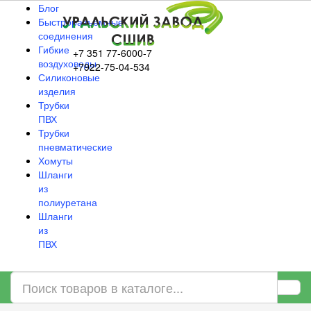
Блог
Быстроразъёмные
соединения
Гибкие
+7 351 77-6000-7
воздуховоды
+7922-75-04-534
Силиконовые
изделия
Трубки
ПВХ
Трубки
пневматические
Хомуты
Шланги
из
полиуретана
Шланги
из
ПВХ
Информация