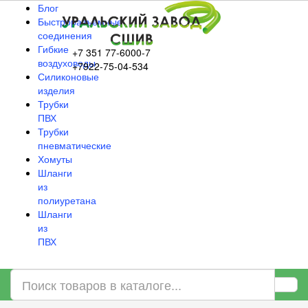
Блог
Быстроразъёмные
соединения
Гибкие
+7 351 77-6000-7
воздуховоды
+7922-75-04-534
Силиконовые
изделия
Трубки
ПВХ
Трубки
пневматические
Хомуты
Шланги
из
полиуретана
Шланги
из
ПВХ
Информация